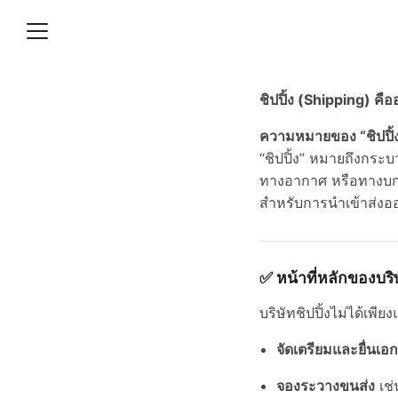
Skip
to
content
S
fo
ชิปปิ้ง (Shipping) คือ
เข้าส่งออกสินค้าประสานงาน
งหน่วยงานราชการ 9
ความหมายของ “ชิปปิ้
ากร?
“ชิปปิ้ง” หมายถึงกระ
ทางอากาศ หรือทางบก
สำหรับการนำเข้าส่งอ
✅
หน้าที่หลักของบริษ
บริษัทชิปปิ้งไม่ได้เพีย
จัดเตรียมและยื่นเ
จองระวางขนส่ง
เช่